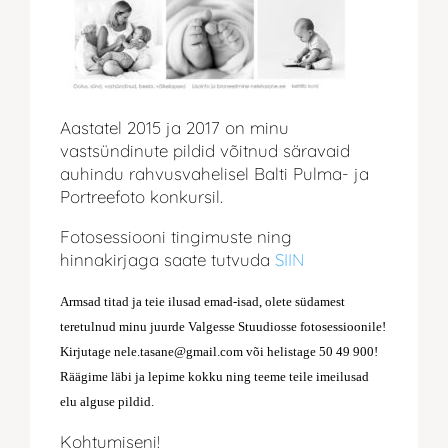
Aastatel 2015 ja 2017 on minu
vastsündinute pildid võitnud säravaid
auhindu rahvusvahelisel Balti Pulma- ja
Portreefoto konkursil.
Fotosessiooni tingimuste ning
hinnakirjaga saate tutvuda
SIIN
Armsad titad ja teie ilusad emad-isad, olete südamest
teretulnud minu juurde Valgesse Stuudiosse fotosessioonile!
Kirjutage nele.tasane@gmail.com või helistage 50 49 900!
Räägime läbi ja lepime kokku ning teeme teile imeilusad
elu alguse pildid.
Kohtumiseni!