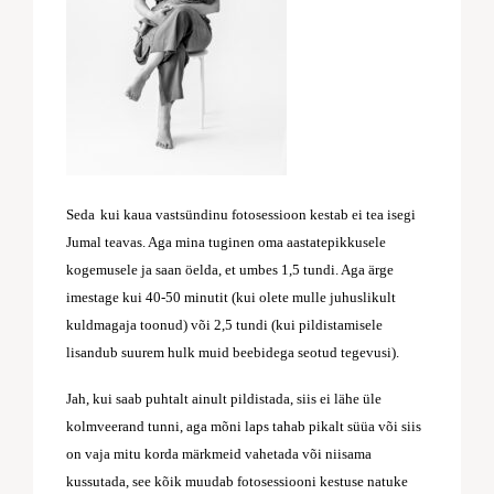
Seda
kui kaua vastsündinu fotosessioon kestab ei tea isegi
Jumal teavas. Aga mina tuginen oma aastatepikkusele
kogemusele ja saan öelda, et umbes 1,5 tundi. Aga ärge
imestage kui 40-50 minutit (kui olete mulle juhuslikult
kuldmagaja toonud) või 2,5 tundi (kui pildistamisele
lisandub suurem hulk muid beebidega seotud tegevusi).
Jah, kui saab puhtalt ainult pildistada, siis ei lähe üle
kolmveerand tunni, aga mõni laps tahab pikalt süüa või siis
on vaja mitu korda märkmeid vahetada või niisama
kussutada, see kõik muudab fotosessiooni kestuse natuke