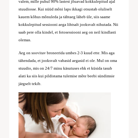
valem, mille puhul 90% lastest jõuavad kokkulepitud ajal
stuudiosse. Kui nüüd mõni laps ikkagi otsustab oluliselt
kauem kõhus mõnuleda ja tähtaeg läheb üle, siis saame
kokkulepitud sessiooni aega lihtsalt jooksvalt nihutada. Nii
saab pere olla kindel, et fotosessiooni aeg on neil kindlasti
olemas.
Aeg on soovitav broneerida umbes 2-3 kuud ette. Mis aga
tähendada, et jooksvalt vabasid aegasid ei ole. Mul on oma
stuudio, mis on 24/7 minu käsutuses ehk et küsida tasub
alati ka siis kui pildistama tulemise mõte beebi sündimsie
järgselt tekib.