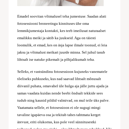
Emadel soovitan võimalusel teha jumestuse. Saadan alati
fotosessiooni broneeringu kinnituses ühe oma
lemmikjumestaja kontakti, kes teeb imeilusat naturaalset
emalikku meiki ja sätib ka juukseid. Aga on täiesti
loomulik, et emad, kes on äsja lapse ilmale toonud, ei leia
jaksu ja võimalust meikari juurde minna. Sel juhul tasub
lihtsalt ise natuke pikemalt ja põhjalikumalt teha.
Selleks, et vastsündinu fotosessioon kujuneks vanematele
tõeliseks puhkuseks, kus nad saavad lihtsalt mõnusalt
diivanil puhata, omavahel üle hulga aja jälle juttu ajada ja
samas vaadata kuidas nende beebi õndsalt tekkide sees
tudub ning kaunid pildid valmivad, on mul teile üks palve.
Vaatamata sellele, et fotosessioon ei ole sugugi mingi
tavaline igapäeva osa ja tekitab tahes tahtmata kerget
ärevust, eriti olukorras, kus pole veel sünnitusestki