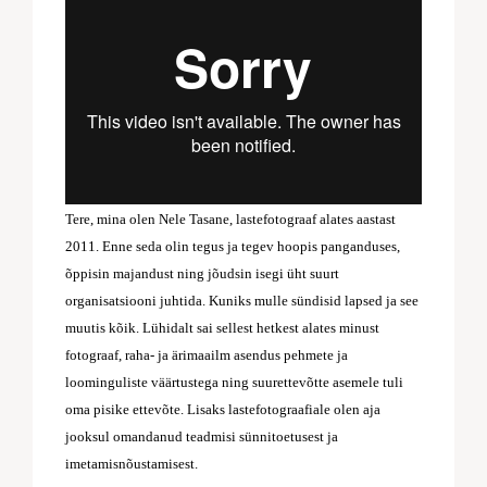
Tere, mina olen Nele Tasane, lastefotograaf alates aastast
2011. Enne seda olin tegus ja tegev hoopis panganduses,
õppisin majandust ning jõudsin isegi üht suurt
organisatsiooni juhtida. Kuniks mulle sündisid lapsed ja see
muutis kõik. Lühidalt sai sellest hetkest alates minust
fotograaf, raha- ja ärimaailm asendus pehmete ja
loominguliste väärtustega ning suurettevõtte asemele tuli
oma pisike ettevõte. Lisaks lastefotograafiale olen aja
jooksul omandanud teadmisi sünnitoetusest ja
imetamisnõustamisest.