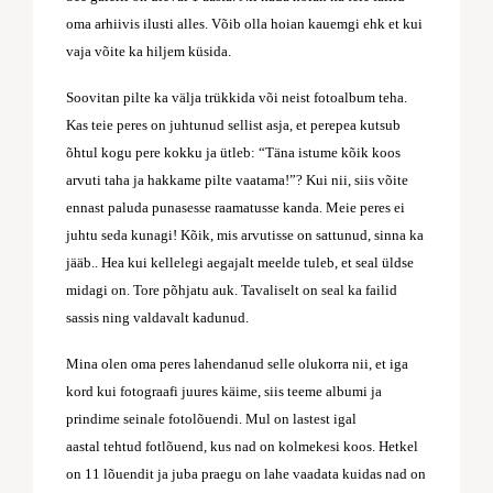
oma arhiivis ilusti alles. Võib olla hoian kauemgi ehk et kui
vaja võite ka hiljem küsida.
Soovitan pilte ka välja trükkida või neist fotoalbum teha.
Kas teie peres on juhtunud sellist asja, et perepea kutsub
õhtul kogu pere kokku ja ütleb: “Täna istume kõik koos
arvuti taha ja hakkame pilte vaatama!”? Kui nii, siis võite
ennast paluda punasesse raamatusse kanda. Meie peres ei
juhtu seda kunagi! Kõik, mis arvutisse on sattunud, sinna ka
jääb.. Hea kui kellelegi aegajalt meelde tuleb, et seal üldse
midagi on. Tore põhjatu auk. Tavaliselt on seal ka failid
sassis ning valdavalt kadunud.
Mina olen oma peres lahendanud selle olukorra nii, et iga
kord kui fotograafi juures käime, siis teeme albumi ja
prindime seinale fotolõuendi. Mul on lastest igal
aastal tehtud fotlõuend, kus nad on kolmekesi koos. Hetkel
on 11 lõuendit ja juba praegu on lahe vaadata kuidas nad on