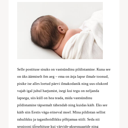
Selle postituse sisuks on vastsündinu pildistamine. Kuna see
on üks äärmiselt õrn aeg – ema on äsja lapse ilmale toonud,
pisike ise alles loetud päevi ilmakodanik ning uus olukord
vajab igal juhul harjumist, isegi kui tegu on neljanda
lapsega, siis küll on hea teada, mida vastsündinu
pildistamine täpsemalt tähendab ning kuidas käib. Eks see
käib siin Eestis väga erineval moel. Mina pildistan sellist
rahulikku ja tagasihoidlikku põhjamaa stiili. Seda nii
sessiooni üĺesehituse kui värvide-aksessuaaride ning