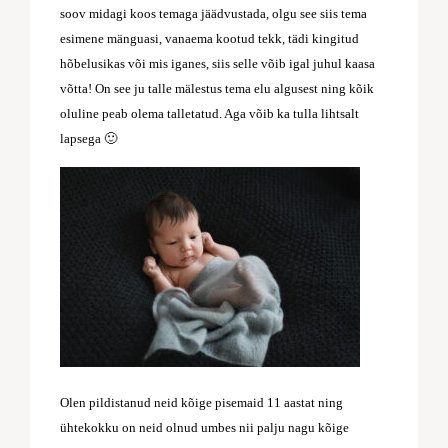
soov midagi koos temaga jäädvustada, olgu see siis tema
esimene mänguasi, vanaema kootud tekk, tädi kingitud
hõbelusikas või mis iganes, siis selle võib igal juhul kaasa
võtta! On see ju talle mälestus tema elu algusest ning kõik
oluline peab olema talletatud. Aga võib ka tulla lihtsalt
lapsega 🙂
Olen pildistanud neid kõige pisemaid 11 aastat ning
ühtekokku on neid olnud umbes nii palju nagu kõige