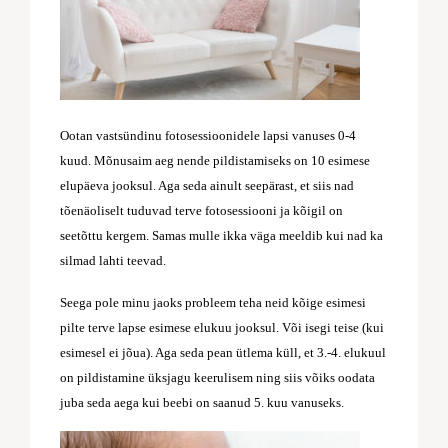
Ootan vastsündinu fotosessioonidele lapsi vanuses 0-4
kuud. Mõnusaim aeg nende pildistamiseks on 10 esimese
elupäeva jooksul. Aga seda ainult seepärast, et siis nad
tõenäoliselt tuduvad terve fotosessiooni ja kõigil on
seetõttu kergem. Samas mulle ikka väga meeldib kui nad ka
silmad lahti teevad.
Seega pole minu jaoks probleem teha neid kõige esimesi
pilte terve lapse esimese elukuu jooksul. Või isegi teise (kui
esimesel ei jõua). Aga seda pean ütlema küll, et 3.-4. elukuul
on pildistamine üksjagu keerulisem ning siis võiks oodata
juba seda aega kui beebi on saanud 5. kuu vanuseks.