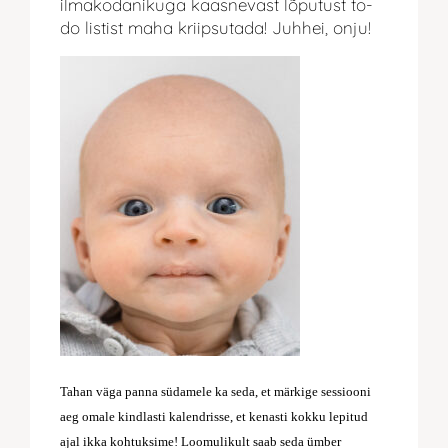
ilmakodanikuga kaasnevast lõputust to-
do listist maha kriipsutada! Juhhei, onju!
Tahan väga panna südamele ka seda, et märkige sessiooni
aeg omale kindlasti kalendrisse, et kenasti kokku lepitud
ajal ikka kohtuksime! Loomulikult saab seda ümber