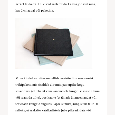
hetkel leida on. Trükiseid saab telida 1 aasta jooksul ning
kas ükshaaval või paketina.
Minu kindel soovitus on tellida vastsündinu sessioonist
trükipakett, mis sisaldab albumit, paberpilte kogu
sessioonist (et teha nt vanavanematele kingituseks ise album
või raamida pilte), postkaarte (et tänada ämmaemandat või
teavitada kaugeid sugulasi lapse sünnist) ning suuri faile. Ja
selleks, et saaksite katsikulistele juba pilte näidata või