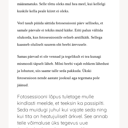
määramatuks. Selle tõttu oleks mul hea meel, kui kellelgi
kuskile kella peale kiiret ei oleks.
Veel tasub püüda sättida fotosessiooni päev selliseks, et
samale päevale ei tekiks muid käike. Eriti palun vältida
olukorda, kus fotosessioonile eelneb arstilkäik. Sellega
kaasneb oluliselt suurem oht beebi ärevusele.
Samas päevad ei ole vennad ja tegelikult ei tea kunagi
mismoodi täpselt läheb. Mõni beebi vajab rohkem lähedust
ja lohutust, siis saame talle seda pakkuda. Ükski
fotosessioon nende aastate jooksul aga tegemata pole
jäänud.
Fotosessiooni lõpus tuletage mulle
kindlasti meelde, et teeksin ka passipilti.
Seda muidugi juhul kui vajate seda ning
kui tita on heatujuliselt ärkvel. See annab
teile võimaluse üks tegevus uue