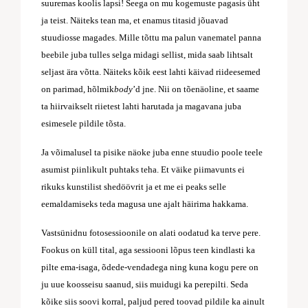
suuremas koolis lapsi! Seega on mu kogemuste pagasis üht
ja teist. Näiteks tean ma, et enamus titasid jõuavad
stuudiosse magades. Mille tõttu ma palun vanematel panna
beebile juba tulles selga midagi sellist, mida saab lihtsalt
seljast ära võtta. Näiteks kõik eest lahti käivad riideesemed
on parimad, hõlmik
body
’d jne. Nii on tõenäoline, et saame
ta hiirvaikselt riietest lahti harutada ja magavana juba
esimesele pildile tõsta.
Ja võimalusel ta pisike näoke juba enne stuudio poole teele
asumist piinlikult puhtaks teha. Et väike piimavunts ei
rikuks kunstilist shedöövrit ja et me ei peaks selle
eemaldamiseks teda magusa une ajalt häirima hakkama.
Vastsünidnu fotosessioonile on alati oodatud ka terve pere.
Fookus on küll tital, aga sessiooni lõpus teen kindlasti ka
pilte ema-isaga, õdede-vendadega ning kuna kogu pere on
ju uue koosseisu saanud, siis muidugi ka perepilti. Seda
kõike siis soovi korral, paljud pered toovad pildile ka ainult