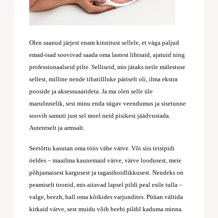
Olen saanud järjest enam kinnitust sellele, et väga paljud
emad-isad soovivad saada oma lastest lihtsaid, ajatuid ning
professionaalseid pilte. Selliseid, mis jätaks neile mälestuse
sellest, milline nende tibatillluke päriselt oli, ilma ekstra
pooside ja aksessuaarideta. Ja ma olen selle üle
maruõnnelik, sest minu enda sügav veendumus ja sisetunne
soovib samuti just sel moel neid pisikesi jäädvustada.
Autentselt ja armsalt.
Seetõttu kasutan oma töös vähe värve. Või siis teistpidi
öeldes – maailma kaunemaid värve, värve loodusest, meie
põhjamaisest kargusest ja tagasihoidlikkusest. Nendeks on
peamiselt toonid, mis aitavad lapsel pildi peal esile tulla –
valge, beezh, hall oma kõikides varjundites. Püüan vältida
kirkaid värve, sest muidu võib beebi pildil kaduma minna.