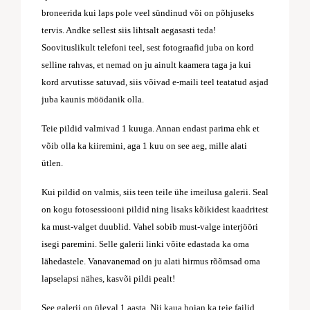
broneerida kui laps pole veel sündinud või on põhjuseks
tervis. Andke sellest siis lihtsalt aegasasti teda!
Soovituslikult telefoni teel, sest fotograafid juba on kord
selline rahvas, et nemad on ju ainult kaamera taga ja kui
kord arvutisse satuvad, siis võivad e-maili teel teatatud asjad
juba kaunis möödanik olla.
Teie pildid valmivad 1 kuuga. Annan endast parima ehk et
võib olla ka kiiremini, aga 1 kuu on see aeg, mille alati
ütlen.
Kui pildid on valmis, siis teen teile ühe imeilusa galerii. Seal
on kogu fotosessiooni pildid ning lisaks kõikidest kaadritest
ka must-valget duublid. Vahel sobib must-valge interjööri
isegi paremini. Selle galerii linki võite edastada ka oma
lähedastele. Vanavanemad on ju alati hirmus rõõmsad oma
lapselapsi nähes, kasvõi pildi pealt!
See galerii on üleval 1 aasta. Nii kaua hoian ka teie failid