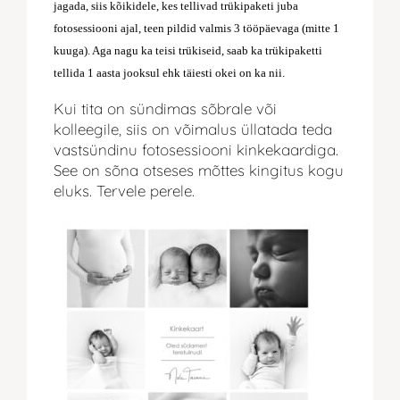
jagada, siis kõikidele, kes tellivad trükipaketi juba
fotosessiooni ajal, teen pildid valmis 3 tööpäevaga (mitte 1
kuuga). Aga nagu ka teisi trükiseid, saab ka trükipaketti
tellida 1 aasta jooksul ehk täiesti okei on ka nii.
Kui tita on sündimas sõbrale või
kolleegile, siis on võimalus üllatada teda
vastsündinu fotosessiooni kinkekaardiga.
See on sõna otseses mõttes kingitus kogu
eluks. Tervele perele.