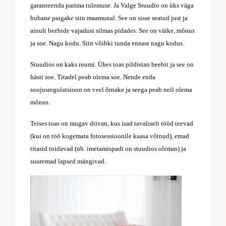
garanteerida parima tulemuse. Ja Valge Stuudio on üks väga
hubane paigake siin maamunal. See on sisse seatud just ja
ainult beebide vajadusi silmas pidades. See on väike, mõnus
ja soe. Nagu kodu. Siin võibki tunda ennast nagu kodus.
Stuudios on kaks ruumi. Ühes toas pildistan beebit ja see on
hästi soe. Titadel peab olema soe. Nende enda
soojusregulatsioon on veel õrnake ja seega peab neil olema
mõnus.
Teises toas on mugav diivan, kus isad tavaliselt tööd teevad
(kui on töö kogemata fotosessioonile kaasa võtnud), emad
titasid toidavad (nb. imetamispadi on stuudios olemas) ja
suuremad lapsed mängivad.