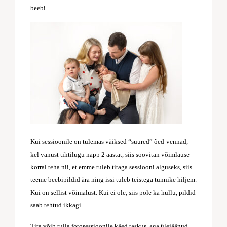
beebi.
Kui sessioonile on tulemas väiksed “suured” õed-vennad,
kel vanust tihtilugu napp 2 aastat, siis soovitan võimlause
korral teha nii, et emme tuleb titaga sessiooni alguseks, siis
teeme beebipildid ära ning issi tuleb teistega tunnike hiljem.
Kui on sellist võimalust. Kui ei ole, siis pole ka hullu, pildid
saab tehtud ikkagi
.
Tita võib tulla fotosessioonile käed taskus, aga ülejäänud