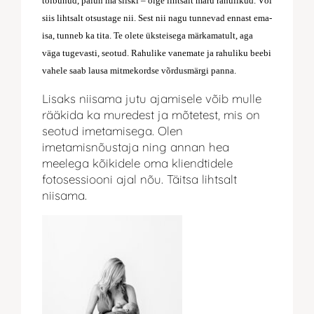
toibunud, palun ma siiski – olge lihtsalt maru rahulikud. Või
siis lihtsalt otsustage nii. Sest nii nagu tunnevad ennast ema-
isa, tunneb ka tita. Te olete üksteisega märkamatult, aga
väga tugevasti, seotud. Rahulike vanemate ja rahuliku beebi
vahele saab lausa mitmekordse võrdusmärgi panna.
Lisaks niisama jutu ajamisele võib mulle
rääkida ka muredest ja mõtetest, mis on
seotud imetamisega. Olen
imetamisnõustaja ning annan hea
meelega kõikidele oma kliendtidele
fotosessiooni ajal nõu. Täitsa lihtsalt
niisama.