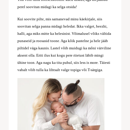
perel soovitan midagi ka selga otsida!
Kui soovite pilte, mis sarnanevad minu käekirjale, siis
soovitan selga panna midagi heledat. Ikka valget, beezhi,
halli, aga miks mitte ka helesinist. Võimalusel võiks vältida
punaseid ja roosasid toone. Aga kõik pastelne ja hele jääb
piltidel väga kaunis. Lastel võib muidugi ka mõni värviline
aksent olla. Eriti ilus kui kogu pere riietust läbib mingi
ühine toon. Aga nagu ka tita puhul, siis less is more. Täiesti
vabalt võib tulla ka lihtsalt valge topiga või T-särgiga.