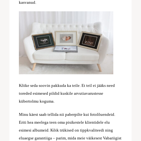
kasvanud.
Kõike seda soovin pakkuda ka teile. Et teil ei jääks need
toreded esimesed pildid kuskile arvutiavarustesse
kübertolmu koguma.
Minu käest saab tellida nii paberpilte kui fotolõuendeid.
Eriti hea meelega teen oma pisikestele klientidele elu
esimesi albumeid. Kõik trükised on tippkvaliteedi ning
eluaegse garantiiga – parim, mida meie väikesest Vabariigist