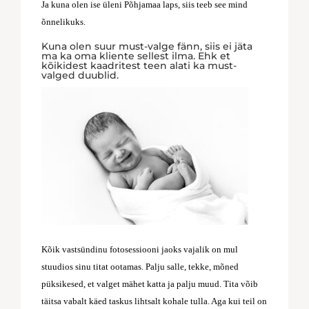
Ja kuna olen ise üleni Põhjamaa laps, siis teeb see mind
õnnelikuks.
Kuna olen suur must-valge fänn, siis ei jäta
ma ka oma kliente sellest ilma. Ehk et
kõikidest kaadritest teen alati ka must-
valged duublid.
Kõik vastsündinu fotosessiooni jaoks vajalik on mul
stuudios sinu titat ootamas. Palju salle, tekke, mõned
püksikesed, et valget mähet katta ja palju muud. Tita võib
täitsa vabalt käed taskus lihtsalt kohale tulla. Aga kui teil on