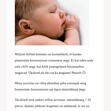
Miljoni dollari küsimus on loomulikult, et kuidas
planeerida fotosessiooni toimumise aega. Et kui tahta seda
eriti
chilli
aega, kus kõik peategelased fotostuudios
magavad. Ükskord jäi üks isa ka magama! Päriselt 🙂
Minu soovitus on võtta ühendust juba ootusajal ning
broneerime fotosessiooni aja lapse sünnitähtaja järgi.
Tavaliselt teen umbes sellise arvutuse: sünnitähtaeg + 10
päeva. Aastate pikkune kogemus on näidanud, et see on