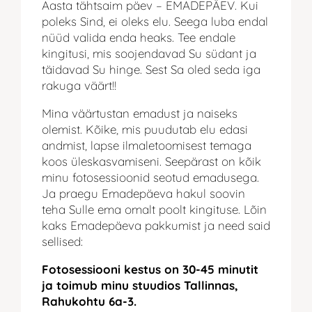
Aasta tähtsaim päev – EMADEPÄEV. Kui
poleks Sind, ei oleks elu. Seega luba endal
nüüd valida enda heaks. Tee endale
kingitusi, mis soojendavad Su südant ja
täidavad Su hinge. Sest Sa oled seda iga
rakuga väärt!!
Mina väärtustan emadust ja naiseks
olemist. Kõike, mis puudutab elu edasi
andmist, lapse ilmaletoomisest temaga
koos üleskasvamiseni. Seepärast on kõik
minu fotosessioonid seotud emadusega.
Ja praegu Emadepäeva hakul soovin
teha Sulle ema omalt poolt kingituse. Lõin
kaks Emadepäeva pakkumist ja need said
sellised:
Fotosessiooni kestus on 30-45 minutit
ja toimub minu stuudios Tallinnas,
Rahukohtu 6a-3.