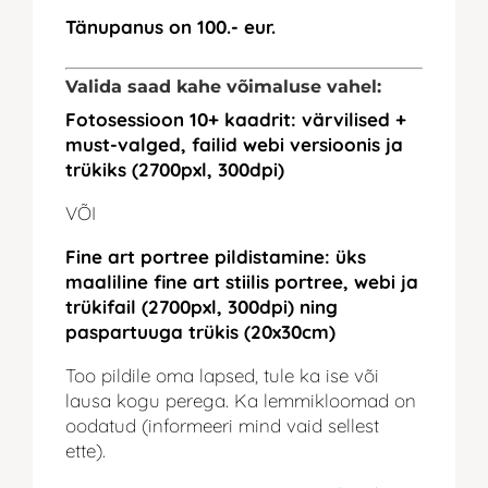
Tänupanus on 100.- eur.
Valida saad kahe võimaluse vahel:
Fotosessioon 10+ kaadrit: värvilised +
must-valged, failid webi versioonis ja
trükiks (2700pxl, 300dpi)
VÕI
Fine art portree pildistamine: üks
maaliline fine art stiilis portree, webi ja
trükifail (2700pxl, 300dpi) ning
paspartuuga trükis (20x30cm)
Too pildile oma lapsed, tule ka ise või
lausa kogu perega. Ka lemmikloomad on
oodatud (informeeri mind vaid sellest
ette).