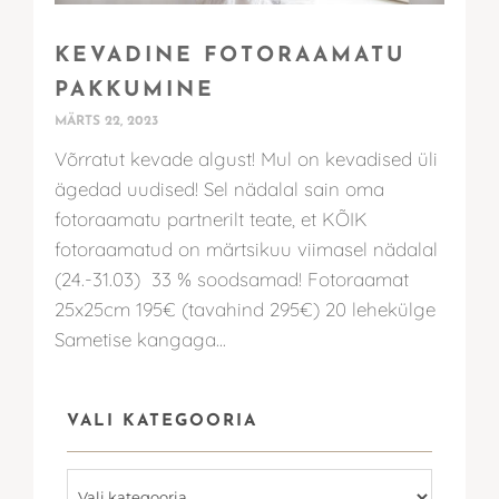
KEVADINE FOTORAAMATU
PAKKUMINE
MÄRTS 22, 2023
Võrratut kevade algust! Mul on kevadised üli
ägedad uudised! Sel nädalal sain oma
fotoraamatu partnerilt teate, et KÕIK
fotoraamatud on märtsikuu viimasel nädalal
(24.-31.03) 33 % soodsamad! Fotoraamat
25x25cm 195€ (tavahind 295€) 20 lehekülge
Sametise kangaga...
VALI KATEGOORIA
Vali