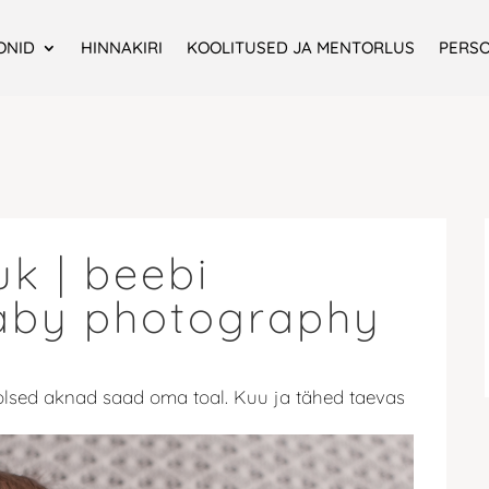
ONID
HINNAKIRI
KOOLITUSED JA MENTORLUS
PERS
uk | beebi
baby photography
olsed aknad saad oma toal. Kuu ja tähed taevas