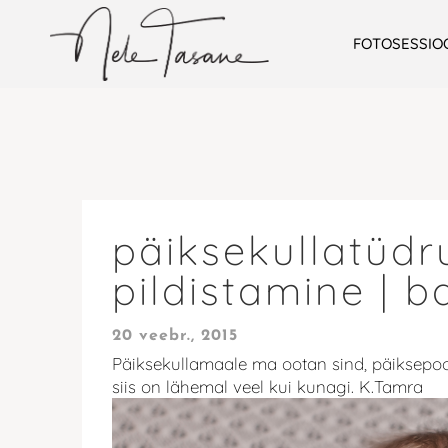
FOTOSESSIO
päiksekullatüdr
pildistamine | 
20 veebr., 2015
Päiksekullamaale ma ootan sind, päiksepo
siis on lähemal veel kui kunagi. K.Tamra