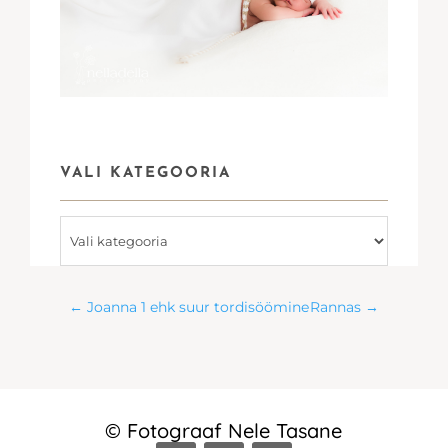
VALI KATEGOORIA
Vali
kategooria
←
Joanna 1 ehk suur tordisöömine
Rannas
→
© Fotograaf Nele Tasane