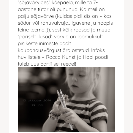
“sõjavärvides” käepaela, mille ta 7-
aastane tütar oli pununud. Ka meil on
palju sõjavärve (kuidas pidi siis on – kas
sõdur või rahuvalvaja.. Igavene ja hoopis
teine teema..)), sest kõik roosad ja muud
“päriselt ilusad” värvid on loomulikult
pisikeste inimeste poolt
kaubandusvõrgust ära ostetud. Infoks
huvilistele – Rocca Kunst ja Hobi poodi
tuleb uus partii sel reedel!