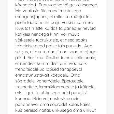
käepaelad.. Punuvad ka kõige väiksemad.
Ma vaatasin ükspäev imestusega
mänguasjapoes, et miks on müüjal leti
peale laotatud nii palju väikesi kumme..
Kujutasin ette, kuidas ta paneb erinevaid
kotikesi nendega kinni või müüb
väikestele tüdrukutele, et need saaks
teineteise pead patse täis punuda.. Aga
selgus, et mu fantaasia on saanud ajaga
piirid.. Sest ma tõesti ei tulnud selle peale,
et nendest kummidest punuvad kõik
trenditeadlikud lapsed tänapäeval
ennastunustavalt käepaelu. Oma
sõpradele, vanematele, õpetajatele,
treeneritele, lemmikloomadele ja kõigele,
mis liigub ja uhkusega neid punutisi
kannab. Meie vaimustusime neist
pühapäeval oma sõpradel külas käies,
kus pereisa näitas uhkusega oma uhiuut