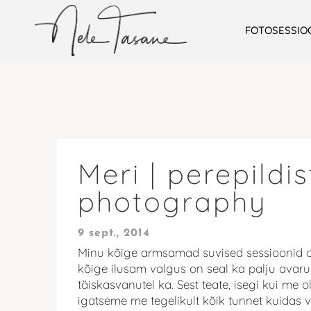
FOTOSESSIO
Meri | perepildi
photography
9 sept., 2014
Minu kõige armsamad suvised sessioonid on a
kõige ilusam valgus on seal ka palju avarust
täiskasvanutel ka. Sest teate, isegi kui me 
igatseme me tegelikult kõik tunnet kuidas va