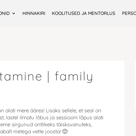
ONID
HINNAKIRI
KOOLITUSED JA MENTORLUS
PERS
stamine | family
lati mere ääres! Lisaks sellele, et seal on
, lastel ilmatu lõbus ja sessiooni lõpus alati
oleme sirgunud ontlikeks täisksvanuteks,
balt riietega vette joosta! 🙂