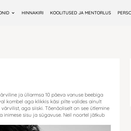
ONID
HINNAKIRI
KOOLITUSED JA MENTORLUS
PERS
värviline ja üliarmsa 10 päeva vanuse beebiga
val kombel aga klikkis käsi pilte valides ainult
värvilist, aga siiski. Tõenäoliselt on see ütlemine
a inimese sisu ja sügavuse. Neil noortel jätkub