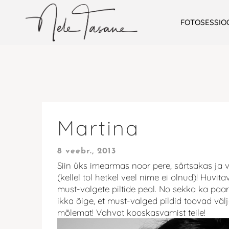
FOTOSESSIO
Martina
8 veebr., 2013
Siin üks imearmas noor pere, särtsakas ja 
(kellel tol hetkel veel nime ei olnud)! Huvita
must-valgete piltide peal. No sekka ka paar 
ikka õige, et must-valged pildid toovad välj
mõlemat! Vahvat kooskasvamist teile!