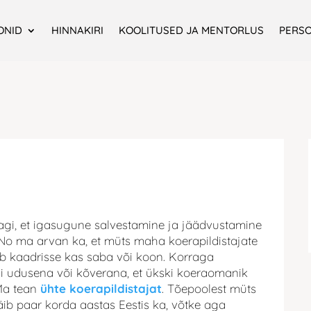
ONID
HINNAKIRI
KOOLITUSED JA MENTORLUS
PERS
nagi, et igasugune salvestamine ja jäädvustamine
 No ma arvan ka, et müts maha koerapildistajate
ääb kaadrisse kas saba või koon. Korraga
 nii udusena või kõverana, et ükski koeraomanik
 Ma tean
ühte koerapildistajat
. Tõepoolest müts
käib paar korda aastas Eestis ka, võtke aga