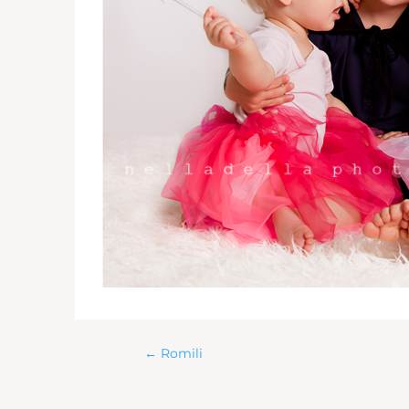
←
Romili