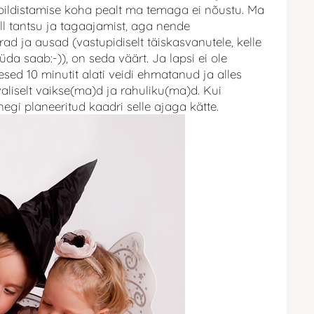
pildistamise koha pealt ma temaga ei nõustu. Ma
küll tantsu ja tagaajamist, aga nende
rad ja ausad (vastupidiselt täiskasvanutele, kelle
da saab:-)), on seda väärt. Ja lapsi ei ole
sed 10 minutit alati veidi ehmatanud ja alles
liselt vaikse(ma)d ja rahuliku(ma)d. Kui
õnegi planeeritud kaadri selle ajaga kätte.