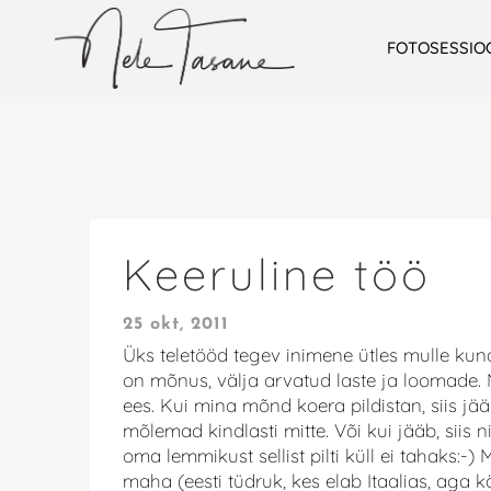
FOTOSESSIO
Keeruline töö
25 okt, 2011
Üks teletööd tegev inimene ütles mulle ku
on mõnus, välja arvatud laste ja loomade.
ees. Kui mina mõnd koera pildistan, siis j
mõlemad kindlasti mitte. Või kui jääb, siis
oma lemmikust sellist pilti küll ei tahaks:-)
maha (eesti tüdruk, kes elab Itaalias, aga 