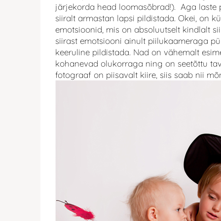
järjekorda head loomasõbrad!). Aga laste 
siiralt armastan lapsi pildistada. Okei, on 
emotsioonid, mis on absoluutselt kindlalt sii
siirast emotsiooni ainult piilukaameraga püü
keeruline pildistada. Nad on vähemalt esime
kohanevad olukorraga ning on seetõttu tava
fotograaf on piisavalt kiire, siis saab nii m